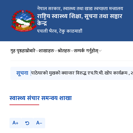
नेपाल सरकार, स्वास्थ्य तथा खाद्य स्वच्छता मन्त्रालय
राष्ट्रिय स्वास्थ्य शिक्षा, सूचना तथा सञ्चार
केन्द्र
पचली भैरव, टेकु काठमाडौं
गृह पृष्ठ
हाम्रोबारे
शाखाहरु
श्रोतहरु
सम्पर्क गर्नुहोस्
मुख्य नेभिगेसनमा जानुहोस्
सूचना
नसर्ने रोगहरूको पहिचान को लागि एक महिने अभियान: माघ 
पाठेघरको मुखको क्यान्सर विरुद्ध एच.पि.भी. खोप कार्यक्रम ,
मानसिक स्वास्थ्य सचेतना अभियान २०८२
लैंगिक हिंसा र एकद्वार सङ्कट व्यवस्थापन केन्द्र
सुर्तिजन्य पदार्थको बट्टा, प्याकेट, -यापर्स, पेटी तथा पार्सल, प
स्वास्थ्य संचार समन्वय शाखा
A
A