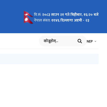
वि.सं:
२०८३ साउन २१ गते बिहीबार, १६:२० बजे
: माघ
क्रम ,
वास्थ्य
 कृपया
्सल,
ै ८ वटा )
नेपाल संवत:
११४६ दिल्लागा अष्टमी - २३
कित गर्ने
भाषा चयन गर्नुह
भाषा प
NEP
खोज्नुहोस्