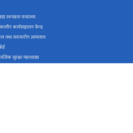
ाद्य स्वच्छता मन्त्रालय
ालीन कार्यसञ्चालन केन्द्र
पिकल तथा सरुवारोग अस्पताल
ेर्ड
सामाजिक सुरक्षा महाशाखा
था यौन रोग नियन्त्रण केन्द्र
वैकल्पिक चिकित्सा विभाग
cc.gov.np, nheicc.nepal@gmail.com
०१-५३५४६१३, ०१-५३५४२७१